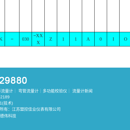
−
XX
K
−
030
Z
1
1
A
0
I
O
X
形流量计
┊
弯管流量计
┊
多功能校验仪
┊
流量计新闻
2189
81(技术)
权所有：江苏盟控佳业仪表有限公司
德伟科技