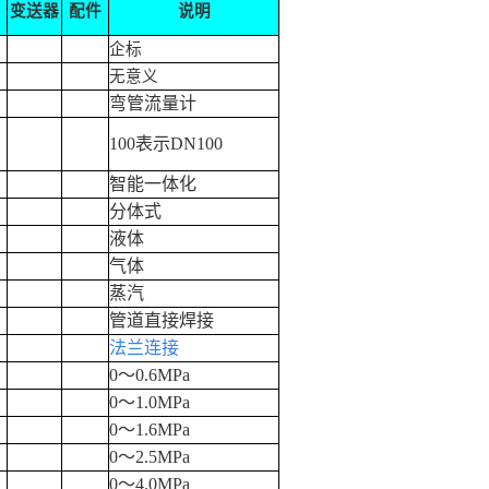
变送器
配件
说明
企标
无意义
弯管流量计
100
表示
DN100
智能一体化
分体式
液体
气体
蒸汽
管道直接焊接
法兰连接
0
～
0.6MPa
0
～
1.0MPa
0
～
1.6MPa
0
～
2.5MPa
0
～
4.0MPa