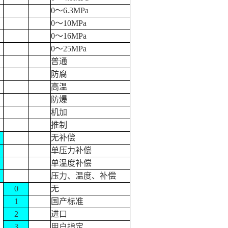
0
～
6.3MPa
0
～
10MPa
0
～
16MPa
0
～
25MPa
普通
防腐
高温
防爆
机加
推制
无补偿
单压力补偿
单温度补偿
压力、温度、补偿
0
无
1
国产标准
2
进口
3
用户指定