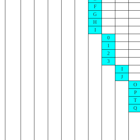
F
G
H
I
0
1
2
3
I
J
O
P
T
Q