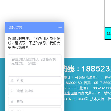
请您留言
M
感谢您的关注，当前客服人员不在
线，请填写一下您的信息，我们会
尽快和您联系。
矿浆电磁流量计
┊
长颈喷嘴流量计
┊
楔
电话：0517-86902180 传真：0517-8690
手机：18852329880(销售) 188523298
地址：金湖工业园区同泰大道286号 版
备案号：
技术支持：
仕
苏ICP备15013143号
友情链接: