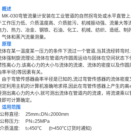
、概述
MK-030
弯管流量计安装在工业管道的自然拐弯处或水平直管上
于工作压力低、介质温度高、介质脏污、机械振动强、流量大等
电力、热力、冶金、钢铁、石油、化工、机械、纺织、造纸、制
、气体和蒸汽流量测量。
、原理
流体在某一温度某一压力的条件下流过一个管道
,
当其流经转弯时
,
流体强制旋流理论
,
流体在管道内作圆周运动与固体在空间状态下
惯性离心力
,
该离心力的大小与流体的流速、流体的密度以及作圆
曲率半径
)
等因素有关。
由于弯管传感器曲率半径是已知的
,
流过弯管传感器的流体密度
测定利用主机的计算机准确地求得
,
因此在弯管传感器上产生的离
要测出离心力的大小
,
就可测出流体在管道内的流速，将流速乘以
量即可计算确定。
、适用范围
公称直径
:
25mm
≤
DN
≤
2000mm
公称压力
:
PN
≤
25MPa
介质温度
:
t
≤
450
℃
(t>450
℃
订货时通知
)