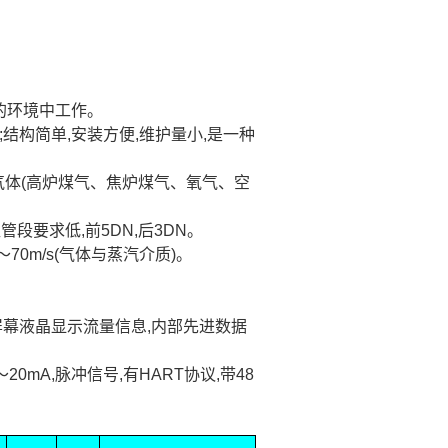
的环境中工作。
;
结构简单
,
安装方便
,
维护量小
,
是一种
气体
(
高炉煤气、焦炉煤气、氧气、空
直管段要求低
,
前
5DN,
后
3DN
。
～
70m
/s(
气体与蒸汽介质
)
。
屏幕液晶显示流量信息
,
内部先进数据
～
20mA,
脉冲信号
,
有
HART
协议
,
带
48