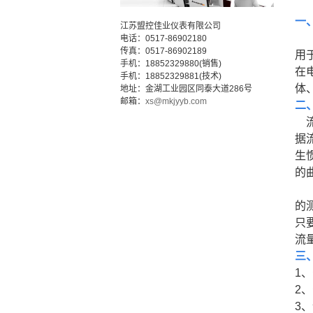
一
江苏盟控佳业仪表有限公司
电话：0517-86902180
传真：0517-86902189
用
手机：18852329880(销售)
在
手机：18852329881(技术)
体
地址：金湖工业园区同泰大道286号
邮箱：
xs@mkjyyb.com
二
据
生
的
的
只
流
三
1
、
2
、
3
、