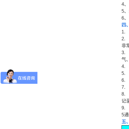
4
、
5
、
6
、
四
1.
2.
非
3.
气
4.
5.
6.
7.
8.
记
9.
5
通
五