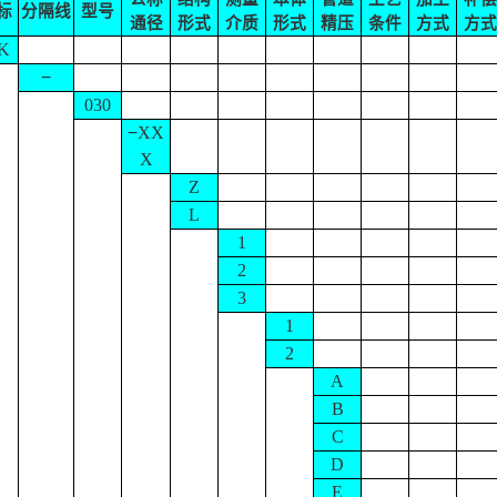
标
分隔线
型号
通径
形式
介质
形式
精压
条件
方式
方式
K
−
030
−
XX
X
Z
L
1
2
3
1
2
A
B
C
D
E