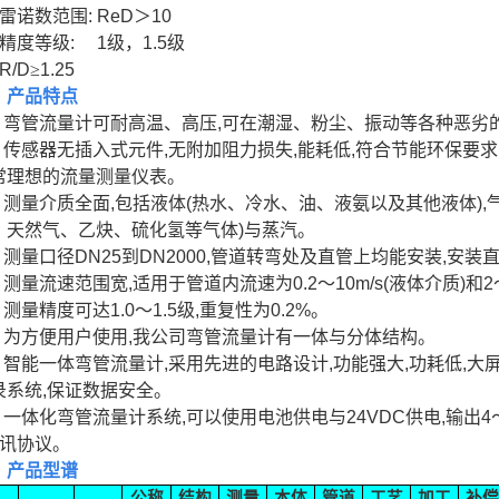
雷诺数范围
:
ReD
＞
10
精度等级
:
1
级，
1.5
级
R/D
≥
1.25
、产品特点
弯管流量计可耐高温、高压
,
可在潮湿、粉尘、振动等各种恶劣
传感器无插入式元件
,
无附加阻力损失
,
能耗低
,
符合节能环保要求
常理想的流量测量仪表。
测量介质全面
,
包括液体
(
热水、冷水、油、液氨以及其他液体
),
、天然气、乙炔、硫化氢等气体
)
与蒸汽。
测量口径
DN25
到
DN2000,
管道转弯处及直管上均能安装
,
安装
测量流速范围宽
,
适用于管道内流速为
0.2
～
10m
/s(
液体介质
)
和
2
测量精度可达
1.0
～
1.5
级
,
重复性为
0.2%
。
为方便用户使用
,
我公司弯管流量计有一体与分体结构。
智能一体弯管流量计
,
采用先进的电路设计
,
功能强大
,
功耗低
,
大
录系统
,
保证数据安全。
一体化弯管流量计系统
,
可以使用电池供电与
24VDC
供电
,
输出
4
讯协议。
、产品型谱
公称
结构
测量
本体
管道
工艺
加工
补偿