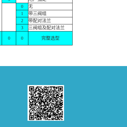
0
无
1
带三阀组
2
带配对法兰
3
三阀组及配对法兰
0
0
完整选型