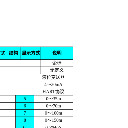
结构
显示方式
说明
方式
企标
无定义
液位变送器
4
～
20mA
HART
协议
5
0
～
35m
6
0
～
70m
7
0
～
100m
8
0
～
150m
C
0.5%F·S