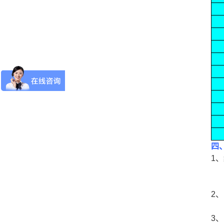
四
1
传
2
3、