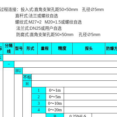
、过程连接：投入式:直角支架孔距50×50mm 孔径∅5mm
杆式:法兰或螺纹自选
纹式:M27×2 M20×1.5或螺纹自选
兰式:DN25或用户自选
腐式:直角支架孔距50×50mm 孔径∅5mm
分隔
精度
标
型号
形式
量程
探头
防爆
线
K
−
BU
不标
H
1
0
～
1m
2
0
～
5m
3
0
～
10m
4
0
～
20m
B
0.25%F·S