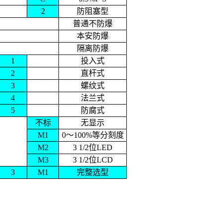
2
防阻塞型
普通不防爆
本安防爆
隔离防爆
1
投入式
2
直杆式
3
螺纹式
4
法兰式
5
防腐式
不标
无显示
M1
0
～
100%
等分刻度
M2
3 1/2
位
LED
M3
3 1/2
位
LCD
3
M1
完整选型