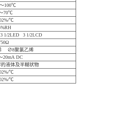
～
100
℃
～
70
℃
02%/
℃
5%RH
3 1/2LED 3 1/2LCD
750Ω
烯
∅
8
聚氯乙烯
～
20mA DC
容的液体及半糊状物
02%/
℃
02%/
℃