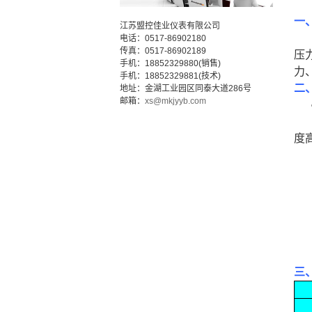
一
江苏盟控佳业仪表有限公司
M
电话：0517-86902180
传真：0517-86902189
压
手机：18852329880(销售)
力
手机：18852329881(技术)
二
地址：金湖工业园区同泰大道286号
邮箱：
xs@mkjyyb.com
●
●
度
●
●
●
●
●
●
●
三