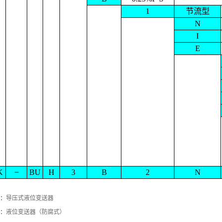
1
节流型
N
I
E
K
−
BU
H
3
B
2
N
：
导压式液位变送器
：
液位变送器（防腐式）