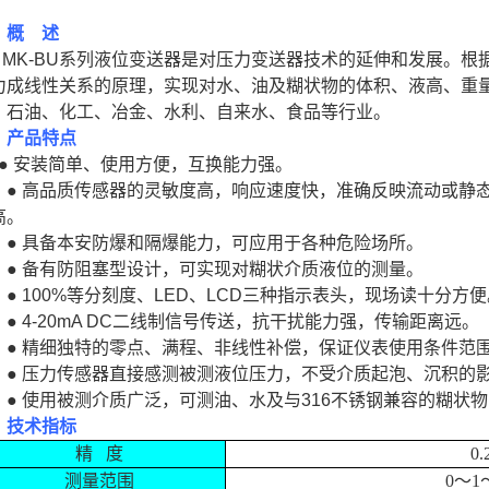
、概 述
K-BU系列液位变送器是对压力变送器技术的延伸和发展。根
力成线性关系的原理，实现对水、油及糊状物的体积、液高、重
、石油、化工、冶金、水利、自来水、食品等行业。
、产品特点
 安装简单、使用方便，互换能力强。
 高品质传感器的灵敏度高，响应速度快，准确反映流动或静态
高。
 具备本安防爆和隔爆能力，可应用于各种危险场所。
 备有防阻塞型设计，可实现对糊状介质液位的测量。
 100%等分刻度、LED、LCD三种指示表头，现场读十分方便
 4-20mA DC二线制信号传送，抗干扰能力强，传输距离远。
 精细独特的零点、满程、非线性补偿，保证仪表使用条件范围
 压力传感器直接感测被测液位压力，不受介质起泡、沉积的
 使用被测介质广泛，可测油、水及与316不锈钢兼容的糊状
、技术指标
精
度
0.25%F·
测量范围
0
～
1