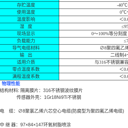
存贮温度
-40
℃
使用温度
0
℃
温度影响
＜
0.
湿
度
≤9
现场显示
0
～
100%
等分刻度
负载能力
≤
导气电缆材料
∅
8
聚四氟乙
输
出
二线制
4
适用介质
与
316
不锈钢兼
零点温度系数
＜
0.
满程温度系数
＜
0.
、物理性能
、结构材料: 隔离膜片：316不锈钢波纹膜片
感器外壳：1Gr18Ni9Ti不锈钢
、电 缆：∅8聚氯乙烯六芯空心电缆(防腐型为聚四氟乙烯电缆)
中 继 器：97×84×147环氧树脂喷涂