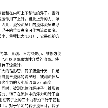
璃管和在内可上
下移动的浮子。当流
差压作用下上升。当此上升的力、浮
。因此，流经流量计的流体流量与浮
，浮子的位置高度可作为流量量度。
损小，量程比
大(10:1），安装维护方
简单、直观、压力损失
小、维修方便
，也可以测量腐蚀性介质的流量。使
过转子流量计。
扩大的锥形管；转子流量计另一件是
计当测量流体的流量时，被测流体从
（这个力的大小随流量大小而变
。同时，被测流体流经转子与锥形管
压力、转子在流体中的浮力和转子自
用在转子上的三个力都沿平行于管轴
置上。对于给定的转子流量计，转子