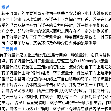
、概述
转子流量计的主要测量元件为一根垂直安装的下小上大锥形玻
自下而上经锥形玻璃管时，在浮子上下之间产生压差，浮子在此
所受的浮力及粘性升力与浮子的重力相等时，浮子处于平衡位置
上升高度，即与流量计的流通米面积之间存在着一定的比例关系
转子流量计是基于浮子位置测量的一种变面积流量仪表。
其压
，可广泛用于复杂，恶劣环境及各种介质条件的流量测量。
、产品特点
子流量计是工业上和实验室最常用的一种流量计。它具有结构
特点。转子流量计适用于测量通过管道直 径D<
150mm
的小流量
时流量计必须安装在垂直走向的管段上，流体介质自下而上地通
转子流量计由两个部件组成，转子流量计一件是从下向上逐渐
于锥形管中且可以沿管的中心线上下自由移动的转子。转子流量
形管下端流入，流体的流动冲击着转子，并对它产生一个作用力
）；当流量足够大时，所产生的作用力将转子托起，并使之升高
间的环形断面，这时作用在转子上的力有三个：流体对转子的动
的重力。 流量计垂直安装时，转子重心与锥管管轴会相重合，作
方向。当这三个力达到平衡时，转子就平稳地浮在锥管内某一位