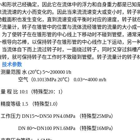
小和形状己经确定，因此它在流体中的浮力和自身重力都是已知
来流流速的大小而变化的。因此当来流流速变大或变小时，转子
动截面积也发生变化，直到流速变成平衡时对应的速度，转子就
子流量计，转子在锥管中的位置与流体流经锥管的流量的大小成
为了使转子在在锥形管的中心线上下移动时不碰到管壁，通常
一根导向芯棒，以保持转子在锥形管的中心线作上下运动，另一
，当流体自下而上流过转子时，一面绕过转子，同时又穿过斜槽
旋转，就可保持转子在工作时不致碰到管壁。转子流量计的转子
、技术参数
测量范围 水 (20℃) 5～200000 l/h
空气（0.1013MPa 20℃） 0.03～4000 m/h
量 程 比 10:1（特殊型20：1）
精度等级 1.5 （特殊型1.0）
工作压力 DN15～DN50 PN4.0MPa （特殊型25MPa）
DN 80～DN100 PN1.6MPa （特殊型16MPa）