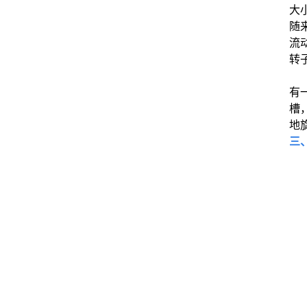
大
随
流
转
有
槽
地
三