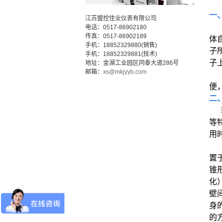
一
江苏盟控佳业仪表有限公司
电话：0517-86902180
传真：0517-86902189
体
手机：18852329880(销售)
子
手机：18852329881(技术)
子
地址：金湖工业园区同泰大道286号
邮箱：
xs@mkjyyb.com
便
二
转
等
用
置
锥
化
壁
身
的